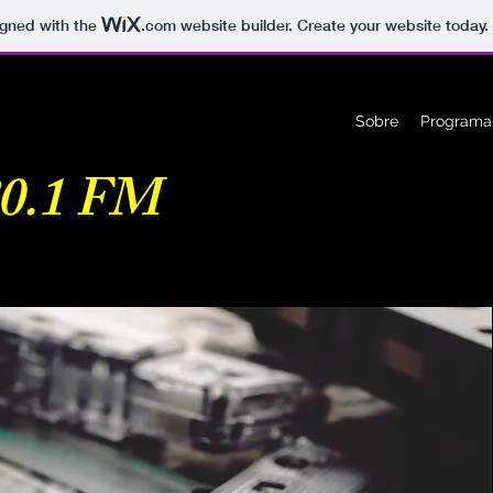
igned with the
.com
website builder. Create your website today.
Sobre
Programas
80.1 FM